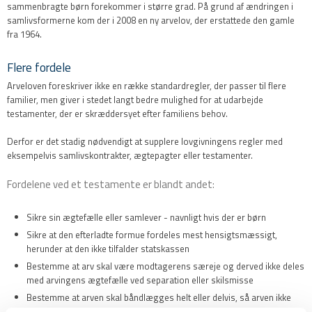
sammenbragte børn forekommer i større grad. På grund af ændringen i
samlivsformerne kom der i 2008 en ny arvelov, der erstattede den gamle
fra 1964.​
Flere fordele
​Arveloven foreskriver ikke en række standardregler, der passer til flere
familier, men giver i stedet langt bedre mulighed for at udarbejde
testamenter, der er skræddersyet efter familiens behov.
Derfor er det stadig nødvendigt at supplere lovgivningens regler med
eksempelvis samlivskontrakter, ægtepagter eller testamenter.
Fordelene ved et testamente er blandt andet:
Sikre sin ægtefælle eller samlever - navnligt hvis der er børn
Sikre at den efterladte formue fordeles mest hensigtsmæssigt,
herunder at den ikke tilfalder statskassen
Bestemme at arv skal være modtagerens særeje og derved ikke deles
med arvingens ægtefælle ved separation eller skilsmisse
Bestemme at arven skal båndlægges helt eller delvis, så arven ikke
bruges uhensigtsmæssigt eller tilfalder arvingens kreditorer