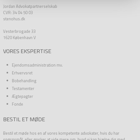
Jordan Advokatpartnerselskab
CVR: 34 04 50 03
stenohus.dk
Vesterbrogade 33
1620 København V
VORES EKSPERTISE
Ejendomsadministration mv.
Erhvervsret
Bobehandling
Testamenter
Ægtepagter
Fonde
BESTIL ET MØDE
Bestil et møde hos en af vores kompetente advokater, hvis du har
spørgsmål, eller ønsker at vide mere om, hvad vi kan hjælpe dig med.