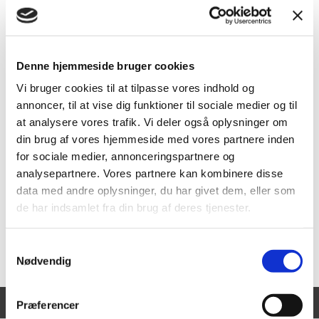
Give en eller flere arvinger fortrinsret til bestemte indbogenstande
frem for øvrige arvinger
Sikre professionel dødsbobehandling og derved blandt andet
forhindre varige uoverensstemmelser mellem arvinger​
Denne hjemmeside bruger cookies
Vi bruger cookies til at tilpasse vores indhold og
Skræddersyet ægtepagt
annoncer, til at vise dig funktioner til sociale medier og til
​Ved indgåelsen af et ægteskab har man fælleseje, med mindre der
at analysere vores trafik. Vi deler også oplysninger om
udarbejdes en ægtepagt. En ægtepagt kan udformes nøjagtig, som I
din brug af vores hjemmeside med vores partnere inden
ønsker, og I bestemmer derfor selv værdifordelingen.
for sociale medier, annonceringspartnere og
analysepartnere. Vores partnere kan kombinere disse
Ønsker I at ændre en eksisterende ægtepagt, kan vi også bistå med at
udarbejde en ny.
data med andre oplysninger, du har givet dem, eller som
de har indsamlet fra din brug af deres tjenester.
Samtykkevalg
Kontakt medarbejdere
Nødvendig
Vi er en del af følgende samarbejde:
Præferencer