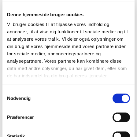
Fonden har 3 hovedformål:
Denne hjemmeside bruger cookies
1) Der ydes støtte til yngre personer i uddannelsesøjemed eller som hjælp
Vi bruger cookies til at tilpasse vores indhold og
til etablering af drift af selvstændig virksomhed eller lignende.
annoncer, til at vise dig funktioner til sociale medier og til
at analysere vores trafik. Vi deler også oplysninger om
2) Der ydes støtte personer, der som funktionærer eller arbejdere har
din brug af vores hjemmeside med vores partnere inden
været ansat ved Telefon Fabrik Automatic, være sig før eller efter
virksomhedens omdannelse til aktieselskab. Også enker og descendenter
for sociale medier, annonceringspartnere og
efter de nævnte personer kan komme i betragtning.
analysepartnere. Vores partnere kan kombinere disse
data med andre oplysninger, du har givet dem, eller som
3) Der ydes støtte værdige, trængende personer, som uforskyldt er
de har indsamlet fra din brug af deres tjenester.
kommet til at leve under vanskelige økonomiske forhold, samt til hjælp til
institutioner med lignende formål eller institutioner, herunder særligt
børnehaver, som under vanskelige vilkår driver en almennyttig
Samtykkevalg
virksomhed.
Nødvendig
Ansøgninger til behandling på årets uddelings-møde skal fremsendes
inden udgangen af april måned på mail til
hj@stenohus.dk
Præferencer
”Frants Richters fond kan ikke længere søges.”​
Statistik