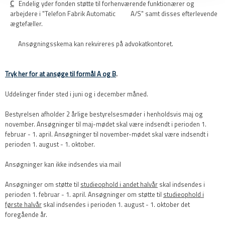
C
Endelig yder fonden støtte til forhenværende funktionærer og
arbejdere i "Telefon Fabrik Automatic A/S" samt disses efterlevende
ægtefæller.
Ansøgningsskema kan rekvireres på advokatkontoret.
Tryk her for at ansøge til formål A og B
.​
​​Uddelinger finder sted i juni og i december måned.
Bestyrelsen afholder 2 årlige bestyrelsesmøder i henholdsvis maj og
november. Ansøgninger til maj-mødet skal være indsendt i perioden 1.
februar - 1. april. Ansøgninger til november-mødet skal være indsendt i
perioden 1. august - 1. oktober. ​
Ansøgninger kan ikke indsendes via mail
Ansøgninger om støtte til
studieophold i andet halvår
skal indsendes i
perioden 1. februar - 1. april. Ansøgninger om støtte til
studieophold i
første halvår
skal indsendes i perioden 1. august - 1. oktober det
foregående år.