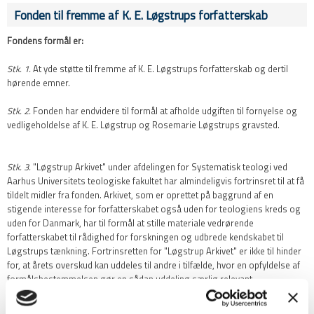
Fonden til fremme af K. E. Løgstrups forfatterskab
Fondens formål er:
Stk. 1.
At yde støtte til fremme af K. E. Løgstrups forfatterskab og dertil
hørende emner.
Stk. 2.
Fonden har endvidere til formål at afholde udgiften til fornyelse og
vedligeholdelse af K. E. Løgstrup og Rosemarie Løgstrups gravsted.
Stk. 3.
"Løgstrup Arkivet" under afdelingen for Systematisk teologi ved
Aarhus Universitets teologiske fakultet har almindeligvis fortrinsret til at få
tildelt midler fra fonden. Arkivet, som er oprettet på baggrund af en
stigende interesse for forfatterskabet også uden for teologiens kreds og
uden for Danmark, har til formål at stille materiale vedrørende
forfatterskabet til rådighed for forskningen og udbrede kendskabet til
Løgstrups tænkning. Fortrinsretten for "Løgstrup Arkivet" er ikke til hinder
for, at årets overskud kan uddeles til andre i tilfælde, hvor en opfyldelse af
formålsbestemmelsen gør en sådan uddeling særlig relevant.
Frants Richters Fond -
Fonden kan ikke længere søges