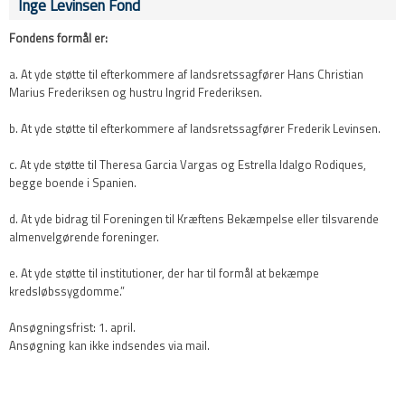
Inge Levinsen Fond
Fondens formål er:
a. At yde støtte til efterkommere af landsretssagfører Hans Christian
Marius Frederiksen og hustru Ingrid Frederiksen.
b. At yde støtte til efterkommere af landsretssagfører Frederik Levinsen.
c. At yde støtte til Theresa Garcia Vargas og Estrella Idalgo Rodiques,
begge boende i Spanien.
d. At yde bidrag til Foreningen til Kræftens Bekæmpelse eller tilsvarende
almenvelgørende foreninger.
e. At yde støtte til institutioner, der har til formål at bekæmpe
kredsløbssygdomme.”​
Ansøgningsfrist: 1. april.
Ansøgning kan ikke indsendes via mail.