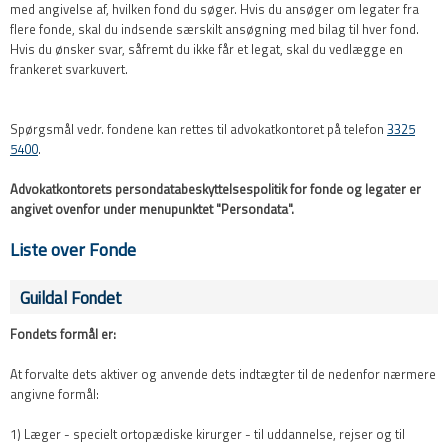
med angivelse af, hvilken fond du søger. Hvis du ansøger om legater fra
flere fonde, skal du indsende særskilt ansøgning med bilag til hver fond.
Hvis du ønsker svar, såfremt du ikke får et legat, skal du vedlægge en
frankeret svarkuvert.
​Spørgsmål vedr. fondene kan rettes til advokatkontoret på telefon
3325
5400
.
Advokatkontorets persondatabeskyttelsespolitik for fonde og legater er
angivet ovenfor under menupunktet "Persondata".
Liste over Fonde
Guildal Fondet
Fondets formål er:
At forvalte dets aktiver og anvende dets indtægter til de nedenfor nærmere
angivne formål:
1) Læger - specielt ortopædiske kirurger - til uddannelse, rejser og til