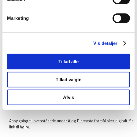
Richters Fond (Marie & M.B. Richters Fond)
​
A
Fonden yder støtte til uddannelse og forskning - aktuelt inden for
Marketing
områderne teknik og mekanik.
Støtte kan ydes til:
​Studierejser, enkeltpersoner - det er en forudsætning, at ansøger
Vis detaljer
har afsluttet sin universitets- eller professionsbachelor eller har
aflagt svendeprøve.
Studierejser, grupper.
Tillad alle
Uddannelsesprojekter i Danmark og forskning fortrinsvis inden for
teknik og mekanik.
Tillad valgte
B
Fonden yder herudover støtte til:
Almennyttige institutioner - aktuelt fortrinsvis vedr. socialt og
Afvis
sygdomsbekæmpende arbejde.
Personer i økonomisk trang.
Ansøgning til ovenstående under A og B nævnte formål sker digitalt. Se
link til højre.