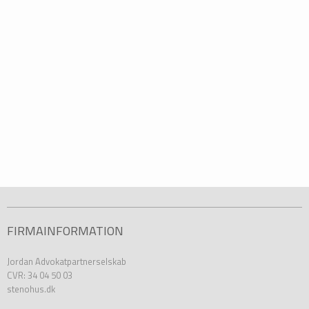
FIRMAINFORMATION
Jordan Advokatpartnerselskab
CVR: 34 04 50 03
stenohus.dk