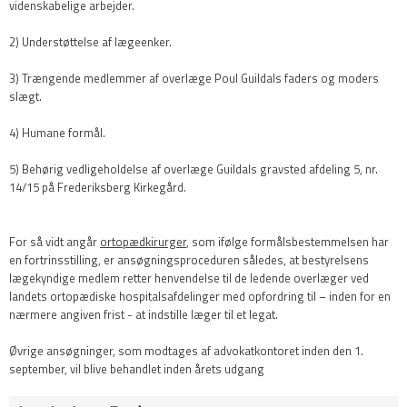
videnskabelige arbejder.
2) Understøttelse af lægeenker.
3) Trængende medlemmer af overlæge Poul Guildals faders og moders
slægt.
4) Humane formål.
5) Behørig vedligeholdelse af overlæge Guildals gravsted afdeling 5, nr.
14/15 på Frederiksberg Kirkegård.
​For så vidt angår
ortopædkirurger
, som ifølge formålsbestemmelsen har
en fortrinsstilling, er ansøgningsproceduren således, at bestyrelsens
lægekyndige medlem retter henvendelse til de ledende overlæger ved
landets ortopædiske hospitalsafdelinger med opfordring til – inden for en
nærmere angiven frist - at indstille læger til et legat.
Øvrige ansøgninger, som modtages af advokatkontoret inden den 1.
september, vil blive behandlet inden årets udgang