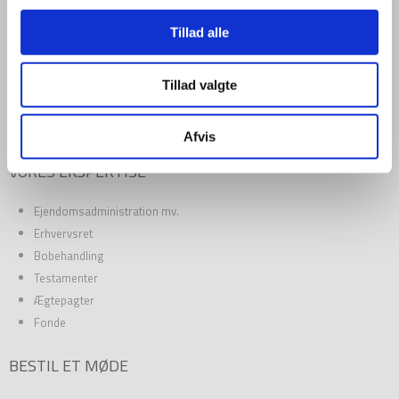
FIRMAINFORMATION
Tillad alle
Jordan Advokatpartnerselskab
CVR: 34 04 50 03
stenohus.dk
Tillad valgte
Vesterbrogade 33
1620 København V
Afvis
VORES EKSPERTISE
Ejendomsadministration mv.
Erhvervsret
Bobehandling
Testamenter
Ægtepagter
Fonde
BESTIL ET MØDE