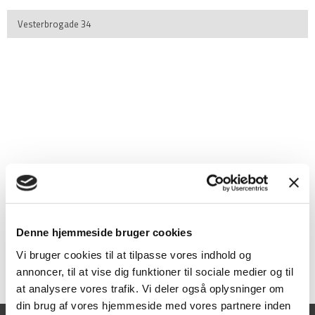
Vesterbrogade 34
Kontaktoplysninger:​
Denne hjemmeside bruger cookies
Ejendomsadministrator Markus Rosenlund –
mar@stenohus.dk
​Bogholderiet kan kontaktes på
bo@stenohus.dk
Vi bruger cookies til at tilpasse vores indhold og
​Vicevært
Thomas Nielsen
.
annoncer, til at vise dig funktioner til sociale medier og til
at analysere vores trafik. Vi deler også oplysninger om
din brug af vores hjemmeside med vores partnere inden