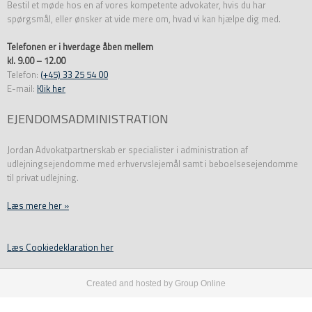
Bestil et møde hos en af vores kompetente advokater, hvis du har
spørgsmål, eller ønsker at vide mere om, hvad vi kan hjælpe dig med.
Telefonen er i hverdage åben mellem
kl. 9.00 – 12.00
Telefon:
(+45) 33 25 54 00
E-mail:
Klik her
EJENDOMSADMINISTRATION
Jordan Advokatpartnerskab er specialister i administration af
udlejningsejendomme med erhvervslejemål samt i beboelsesejendomme
til privat udlejning.
Læs mere her »
​Læs Cookiedeklaration her
Created and hosted by Group Online