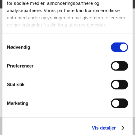
Vi er en del af følgende samarbejde:
for sociale medier, annonceringspartnere og
analysepartnere. Vores partnere kan kombinere disse
data med andre oplysninger, du har givet dem, eller som
de har indsamlet fra din brug af deres tjenester.
Samtykkevalg
Nødvendig
Præferencer
Statistik
Marketing
Vis detaljer