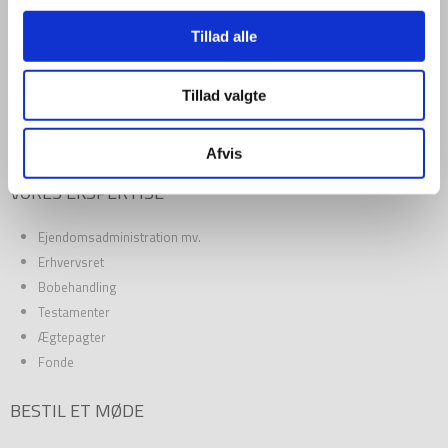
FIRMAINFORMATION
Tillad alle
Jordan Advokatpartnerselskab
CVR: 34 04 50 03
stenohus.dk
Tillad valgte
Vesterbrogade 33
1620 København V
Afvis
VORES EKSPERTISE
Ejendomsadministration mv.
Erhvervsret
Bobehandling
Testamenter
Ægtepagter
Fonde
BESTIL ET MØDE