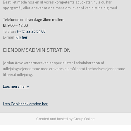
Bestil et møde hos en af vores kompetente advokater, hvis du har
spørgsmål, eller ønsker at vide mere om, hvad vi kan hjælpe dig med.
Telefonen er i hverdage åben mellem
kl. 9.00 – 12.00
Telefon:
(+45) 33 25 54 00
E-mail:
Klik her
EJENDOMSADMINISTRATION
Jordan Advokatpartnerskab er specialister i administration af
udlejningsejendomme med erhvervslejemål samt i beboelsesejendomme
til privat udlejning.
Læs mere her »
​Læs Cookiedeklaration her
Created and hosted by Group Online