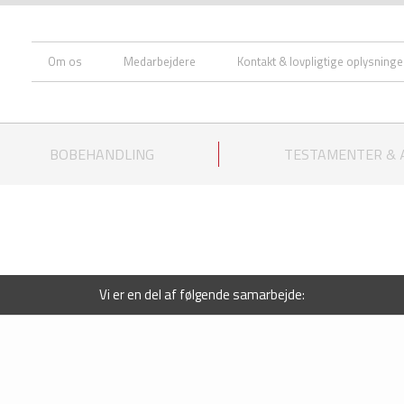
Om os
Medarbejdere
Kontakt & lovpligtige oplysninge
BOBEHANDLING
TESTAMENTER &
Vi er en del af følgende samarbejde: