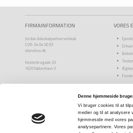
FIRMAINFORMATION
VORES 
Jordan Advokatpartnerselskab
Ejend
CVR: 34 04 50 03
Erhver
stenohus.dk
Bobeh
Testa
Vesterbrogade 33
1620 København V
Ægtep
Fonde
​Læs Cookiedeklaration her
Denne hjemmeside bruger
Vi bruger cookies til at til
medier og til at analysere 
hjemmeside med vores part
analysepartnere. Vores pa