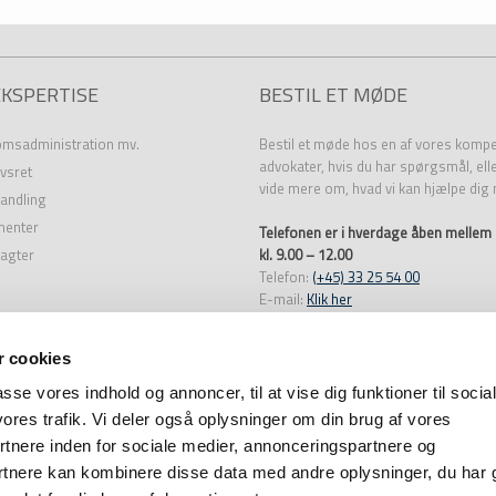
EKSPERTISE
BESTIL ET MØDE
omsadministration mv.
Bestil et møde hos en af vores komp
advokater, hvis du har spørgsmål, ell
vsret
vide mere om, hvad vi kan hjælpe dig
andling
menter
Telefonen er i hverdage åben mellem
agter
kl. 9.00 – 12.00
Telefon:
(+45) 33 25 54 00
E-mail:
Klik her
 cookies
passe vores indhold og annoncer, til at vise dig funktioner til socia
Created and hosted by Group Online
vores trafik. Vi deler også oplysninger om din brug af vores
nere inden for sociale medier, annonceringspartnere og
rtnere kan kombinere disse data med andre oplysninger, du har 