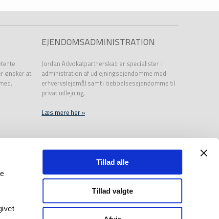
EJENDOMSADMINISTRATION
etente
Jordan Advokatpartnerskab er specialister i
er ønsker at
administration af udlejningsejendomme med
 med.
erhvervslejemål samt i beboelsesejendomme til
privat udlejning.
Læs mere her »
Tillad alle
le
Tillad valgte
givet