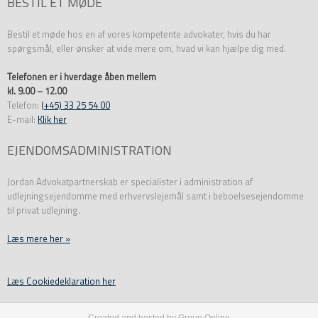
BESTIL ET MØDE
Bestil et møde hos en af vores kompetente advokater, hvis du har
spørgsmål, eller ønsker at vide mere om, hvad vi kan hjælpe dig med.
Telefonen er i hverdage åben mellem
kl. 9.00 – 12.00
Telefon:
(+45) 33 25 54 00
E-mail:
Klik her
EJENDOMSADMINISTRATION
Jordan Advokatpartnerskab er specialister i administration af
udlejningsejendomme med erhvervslejemål samt i beboelsesejendomme
til privat udlejning.
Læs mere her »
​Læs Cookiedeklaration her
Created and hosted by Group Online