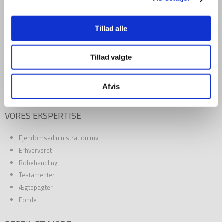
FIRMAINFORMATION
Tillad alle
Jordan Advokatpartnerselskab
CVR: 34 04 50 03
Tillad valgte
stenohus.dk
Vesterbrogade 33
Afvis
1620 København V
VORES EKSPERTISE
Ejendomsadministration mv.
Erhvervsret
Bobehandling
Testamenter
Ægtepagter
Fonde