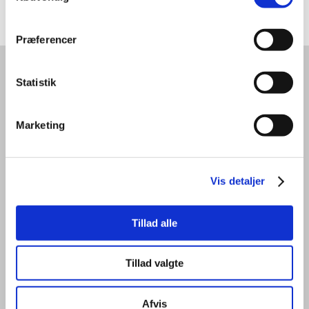
Præferencer
Statistik
FIRMAINFORMATION
Jordan Advokatpartnerselskab
Marketing
CVR: 34 04 50 03
stenohus.dk
Vesterbrogade 33
Vis detaljer
1620 København V
VORES EKSPERTISE
Tillad alle
Ejendomsadministration mv.
Tillad valgte
Erhvervsret
Bobehandling
Testamenter
Afvis