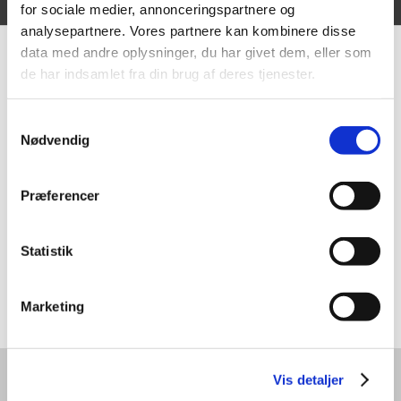
Vi er en del af følgende samarbejde:
for sociale medier, annonceringspartnere og
analysepartnere. Vores partnere kan kombinere disse
data med andre oplysninger, du har givet dem, eller som
de har indsamlet fra din brug af deres tjenester.
Samtykkevalg
Nødvendig
Præferencer
Statistik
Marketing
Vis detaljer