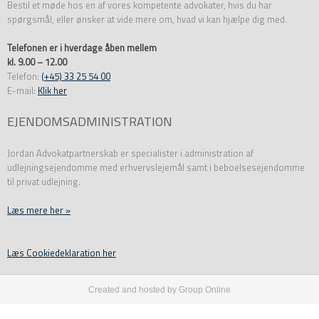
Bestil et møde hos en af vores kompetente advokater, hvis du har
spørgsmål, eller ønsker at vide mere om, hvad vi kan hjælpe dig med.
Telefonen er i hverdage åben mellem
kl. 9.00 – 12.00
Telefon:
(+45) 33 25 54 00
E-mail:
Klik her
EJENDOMSADMINISTRATION
Jordan Advokatpartnerskab er specialister i administration af
udlejningsejendomme med erhvervslejemål samt i beboelsesejendomme
til privat udlejning.
Læs mere her »
​Læs Cookiedeklaration her
Created and hosted by Group Online