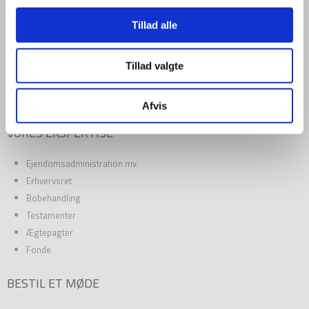
FIRMAINFORMATION
Tillad alle
Jordan Advokatpartnerselskab
CVR: 34 04 50 03
stenohus.dk
Tillad valgte
Vesterbrogade 33
1620 København V
Afvis
VORES EKSPERTISE
Ejendomsadministration mv.
Erhvervsret
Bobehandling
Testamenter
Ægtepagter
Fonde
BESTIL ET MØDE