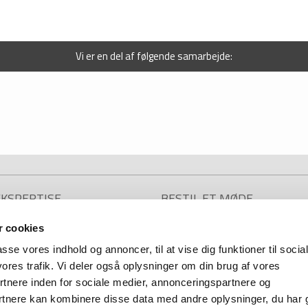
Vi er en del af følgende samarbejde:
EKSPERTISE
BESTIL ET MØDE
 cookies
omsadministration mv.
Bestil et møde hos en af vores komp
advokater, hvis du har spørgsmål, ell
vsret
passe vores indhold og annoncer, til at vise dig funktioner til socia
vide mere om, hvad vi kan hjælpe dig
andling
vores trafik. Vi deler også oplysninger om din brug af vores
menter
nere inden for sociale medier, annonceringspartnere og
Telefonen er i hverdage åben mellem
agter
kl. 9.00 – 12.00
rtnere kan kombinere disse data med andre oplysninger, du har 