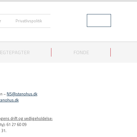
Login
r
Privatlivspolitik
 ÆGTEPAGTER
FONDE
en –
NS@stenohus.dk
enohus.dk
gens drift og vedligeholdelse:
y): 61 27 60 09
 31.