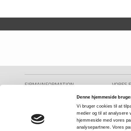
FIRMAINFORMATION
VORES 
Denne hjemmeside bruger
Jordan Advokatpartnerselskab
Ejend
CVR: 34 04 50 03
Erhver
Vi bruger cookies til at til
stenohus.dk
Bobeh
medier og til at analysere 
Testa
hjemmeside med vores part
Vesterbrogade 33
1620 København V
Ægtep
analysepartnere. Vores pa