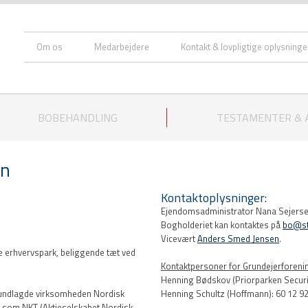
Om os
Medarbejdere
Kontakt & lovpligtige oplysninge
BOBEHANDLING
TESTAMENTER &
en
Kontaktoplysninger:​​
​Ejendomsadministrator​ Nana Sejers
​Bogholderiet kan kontaktes på
bo@st
​​Vicevært
Anders Smed Jensen
.
 erhvervspark, beliggende tæt ved
Kontaktpersoner for Grundejerforenin
Henning Bødskov (Priorparken Securit
 grundlagde virksomheden Nordisk
​Henning Schultz (Hoffmann): 60 12 92
dt som NKT (Aktieselskabet Nordisk