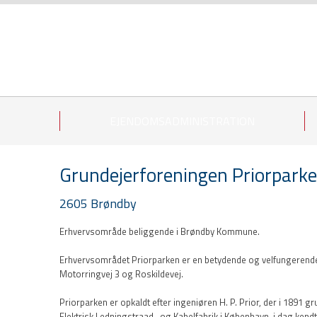
EJENDOMSADMINISTRATION
Grundejerforeningen Priorpark
2605 Brøndby
Erhvervsområde beliggende i Brøndby Kommune.
Erhvervsområdet Priorparken er en betydende og velfungerende
Motorringvej 3 og Roskildevej.
Priorparken er opkaldt efter ingeniøren H. P. Prior, der i 1891
Elektrisk Ledningstraad- og Kabelfabrik i København, i dag ken