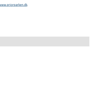
www.priorparken.dk
.​